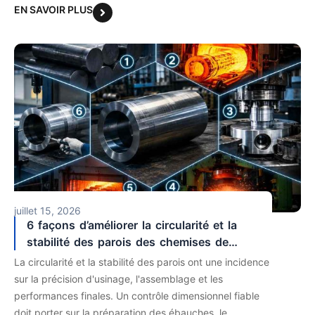
EN SAVOIR PLUS
juillet 15, 2026
6 façons d’améliorer la circularité et la
stabilité des parois des chemises de
cylindre forgées
La circularité et la stabilité des parois ont une incidence
sur la précision d'usinage, l'assemblage et les
performances finales. Un contrôle dimensionnel fiable
doit porter sur la préparation des ébauches, le