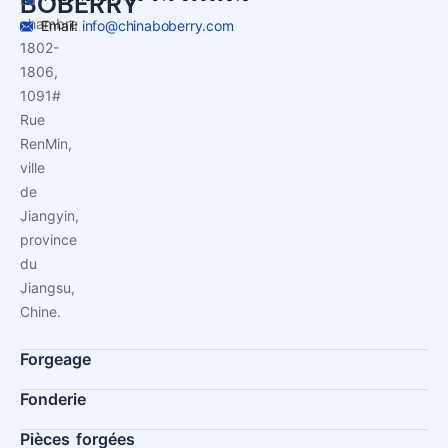
BOBERRY
chambre
Email:
info@chinaboberry.com
1802-
1806,
1091#
Rue
RenMin,
ville
de
Jiangyin,
province
du
Jiangsu,
Chine.
Forgeage
Fonderie
Pièces forgées