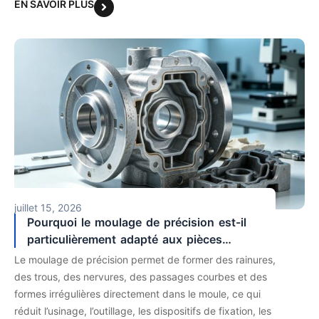
EN SAVOIR PLUS
juillet 15, 2026
Pourquoi le moulage de précision est-il
particulièrement adapté aux pièces
comportant des rainures, des trous et des
Le moulage de précision permet de former des rainures,
formes complexes ?
des trous, des nervures, des passages courbes et des
formes irrégulières directement dans le moule, ce qui
réduit l’usinage, l’outillage, les dispositifs de fixation, les