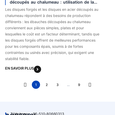
découpés au chalumeau : utilisation de la
matière et stabilité à l’usinage
Les disques forgés et les disques en acier découpés au
chalumeau répondent à des besoins de production
différents : les ébauches découpées au chalumeau
conviennent aux pièces simples, plates et pour
lesquelles le coût est un facteur déterminant, tandis que
les disques forgés offrent de meilleures performances
pour les composants épais, soumis à de fortes
contraintes ou usinés avec précision, qui exigent une
stabilité fiable.
EN SAVOIR PLUS


1
2
3
…
9
Téléphone : +86-510-80660313
La