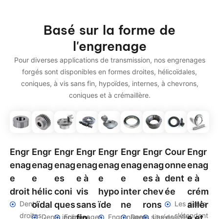
Basé sur la forme de
l'engrenage
Pour diverses applications de transmission, nos engrenages
forgés sont disponibles en formes droites, hélicoïdales,
coniques, à vis sans fin, hypoïdes, internes, à chevrons,
coniques et à crémaillère.
Engr
Engr
Engr
Engr
Engr
Engr
Engr
Cour
Engr
enag
enag
enag
enag
enag
enag
enag
onne
enag
e
e
es
e à
e
e
es à
dent
e à
droit
hélic
coni
vis
hypo
inter
chev
ée
crém
Dents
oïdal
ques
sans
ïde
ne
rons
Les dents
aillèr
droites ;
s'étendent
Dents inclinées
Engrenages
fin
Engrenages
Dents situées
Les doubles
e et