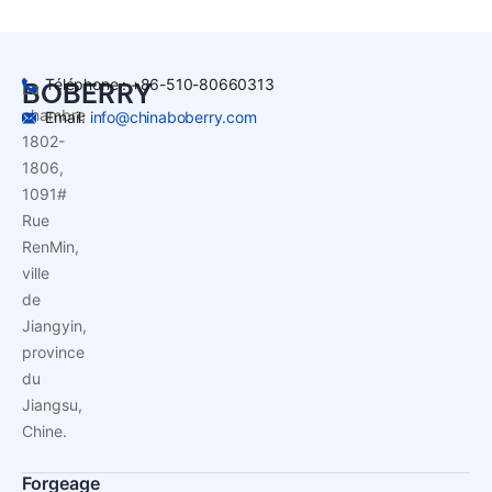
Téléphone : +86-510-80660313
BOBERRY
La
chambre
Email:
info@chinaboberry.com
1802-
1806,
1091#
Rue
RenMin,
ville
de
Jiangyin,
province
du
Jiangsu,
Chine.
Forgeage