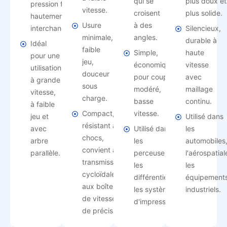
qui se
plus doux et
pression fixe,
vitesse.
croisent
plus solide.
hautement
Usure
à des
interchangeable.
Silencieux,
minimale,
angles.
durable à
Idéal
faible
Simple,
haute
pour une
jeu,
économique,
vitesse
utilisation
douceur
pour couple
avec
à grande
sous
modéré,
maillage
vitesse,
charge.
basse
continu.
à faible
Compact,
vitesse.
jeu et
Utilisé dans
résistant aux
avec
Utilisé dans
les
chocs,
arbre
les
automobiles
convient aux
parallèle.
perceuses,
l'aérospatial
transmissions
les
les
cycloïdales,
différentiels,
équipement
aux boîtes
les systèmes
industriels.
de vitesses
d'impression.
de précision.