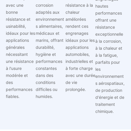
avec une
corrosion
résistance à la
hautes
bonne
adaptés aux
chaleur
performances
résistance et
environnement
améliorées
offrant une
usinabilité,
s alimentaires,
rendent ces
résistance
idéaux pour les
médicaux et
engrenages
exceptionnelle
applications
marins, offrant
idéaux pour les
à la corrosion,
générales
durabilité,
applications
à la chaleur et
nécessitant
hygiène et
automobiles,
à la fatigue,
une résistance
performances
industrielles et
parfaits pour
à l'usure
constantes
à forte charge
les
modérée et
dans des
avec une durée
environnement
des
conditions
de vie
s aérospatiaux,
performances
difficiles ou
prolongée.
de production
fiables.
humides.
d'énergie et de
traitement
chimique.