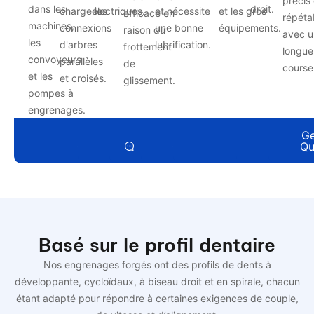
précis 
dans les
droit.
charge les
électriques.
et nécessite
et les gros
efficace en
répéta
machines,
connexions
une bonne
équipements.
raison du
avec u
les
d'arbres
lubrification.
frottement
longue
convoyeurs
parallèles
de
course
et les
et croisés.
glissement.
pompes à
engrenages.
Get a
Get a
Get a
Get a
Get a
Get a
Get a
Ge
Quote
Quote
Quote
Quote
Quote
Quote
Quote
Qu
EN SAVOIR PLUS
Basé sur le profil dentaire
Nos engrenages forgés ont des profils de dents à
développante, cycloïdaux, à biseau droit et en spirale, chacun
étant adapté pour répondre à certaines exigences de couple,