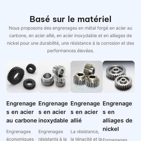
Basé sur le matériel
Nous proposons des engrenages en métal forgé en acier au
carbone, en acier allié, en acier inoxydable et en alliages de
nickel pour une durabilité, une résistance à la corrosion et des
performances élevées.
Engrenage
Engrenage
Engrenage
Engrenage
s en acier
s en acier
s en acier
s en
au carbone
inoxydable
allié
alliages de
nickel
Engrenages
Engrenages
La résistance,
économiques
résistants à la
la ténacité et la
Engrenages