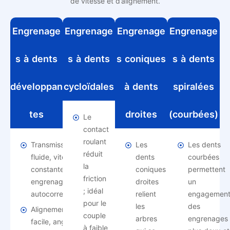
de vitesse et d’alignement.
Engrenage
Engrenage
Engrenage
Engrenage
s à dents
s à dents
s coniques
s à dents
développan
cycloïdales
à dents
spiralées
tes
droites
(courbées)
Le
contact
roulant
Transmission
Les
Les dents
réduit
fluide, vitesse
dents
courbées
la
constante,
coniques
permettent
friction
engrenage
droites
un
; idéal
autocorrecteur.
relient
engagemen
pour le
les
des
Alignement
couple
arbres
engrenages
facile, angle de
à faible