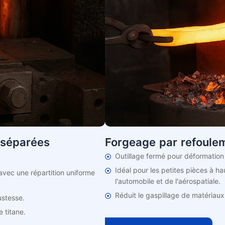
 séparées
Forgeage par refoulem
Outillage fermé pour déformation 
Idéal pour les petites pièces à h
 avec une répartition uniforme
l'automobile et de l'aérospatiale.
Réduit le gaspillage de matériaux
ustesse.
e titane.