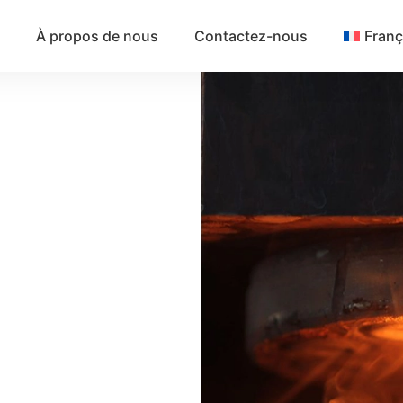
À propos de nous
Contactez-nous
Franç
par
ur produire des
ométries complexes.
orcent la résistance,
ne rentabilité