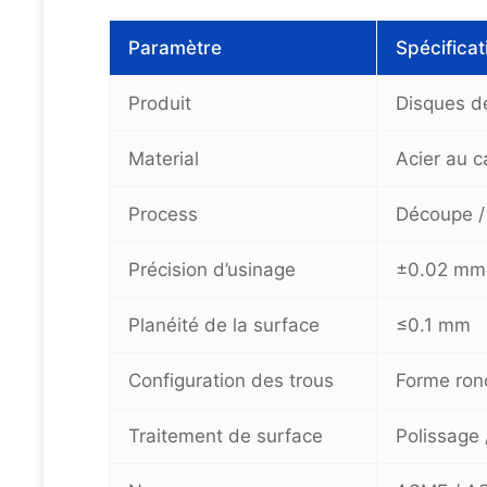
Paramètre
Spécificat
Produit
Disques de
Material
Acier au c
Process
Découpe /
Précision d’usinage
±0.02 mm
Planéité de la surface
≤0.1 mm
Configuration des trous
Forme rond
Traitement de surface
Polissage 