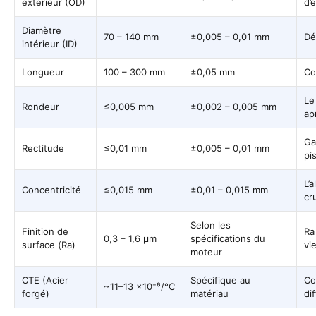
extérieur (OD)
d’
Diamètre
70 – 140 mm
±0,005 – 0,01 mm
Dé
intérieur (ID)
Longueur
100 – 300 mm
±0,05 mm
Co
Le
Rondeur
≤0,005 mm
±0,002 – 0,005 mm
ap
Ga
Rectitude
≤0,01 mm
±0,005 – 0,01 mm
pi
L’
Concentricité
≤0,015 mm
±0,01 – 0,015 mm
cr
Selon les
Finition de
Ra
0,3 – 1,6 µm
spécifications du
surface (Ra)
vie
moteur
CTE (Acier
Spécifique au
Co
~11–13 ×10⁻⁶/°C
forgé)
matériau
di