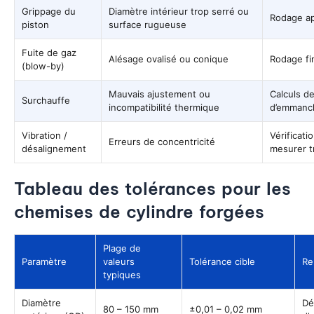
Grippage du
Diamètre intérieur trop serré ou
Rodage ap
piston
surface rugueuse
Fuite de gaz
Alésage ovalisé ou conique
Rodage fin
(blow-by)
Mauvais ajustement ou
Calculs d
Surchauffe
incompatibilité thermique
d’emmanc
Vibration /
Vérificat
Erreurs de concentricité
désalignement
mesurer t
Tableau des tolérances pour les
chemises de cylindre forgées
Plage de
Paramètre
valeurs
Tolérance cible
Re
typiques
Diamètre
Dé
80 – 150 mm
±0,01 – 0,02 mm