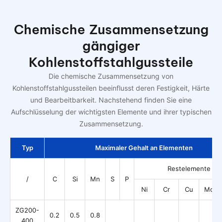
Chemische Zusammensetzung
gängiger
Kohlenstoffstahlgussteile
Die chemische Zusammensetzung von
Kohlenstoffstahlgussteilen beeinflusst deren Festigkeit, Härte
und Bearbeitbarkeit. Nachstehend finden Sie eine
Aufschlüsselung der wichtigsten Elemente und ihrer typischen
Zusammensetzung.
Typ
Maximaler Gehalt an Elementen
Restelemente
/
C
Si
Mn
S
P
Ni
Cr
Cu
Mo
ZG200-
0.2
0.5
0.8
400