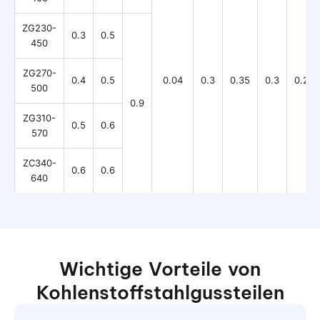
ZG230-
0.3
0.5
450
ZG270-
0.4
0.5
0.04
0.3
0.35
0.3
0.2
500
0.9
ZG310-
0.5
0.6
570
ZC340-
0.6
0.6
640
Wichtige Vorteile von
Kohlenstoffstahlgussteilen