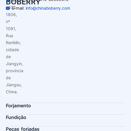
BOBERRY
Salas
1802-
E-mail:
info@chinaboberry.com
1806,
nº
1091,
Rua
RenMin,
cidade
de
Jiangyin,
província
de
Jiangsu,
China.
Forjamento
Fundição
Peças forjadas