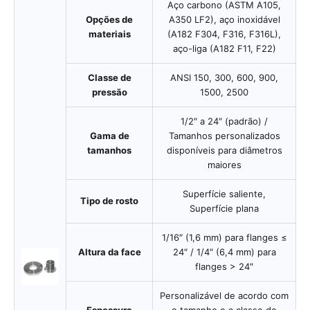
Aço carbono (ASTM A105,
Opções de
A350 LF2), aço inoxidável
materiais
(A182 F304, F316, F316L),
aço-liga (A182 F11, F22)
Classe de
ANSI 150, 300, 600, 900,
pressão
1500, 2500
1/2″ a 24″ (padrão) /
Gama de
Tamanhos personalizados
tamanhos
disponíveis para diâmetros
maiores
Superfície saliente,
Tipo de rosto
Superfície plana
1/16″ (1,6 mm) para flanges ≤
Altura da face
24″ / 1/4″ (6,4 mm) para
flanges > 24″
Personalizável de acordo com