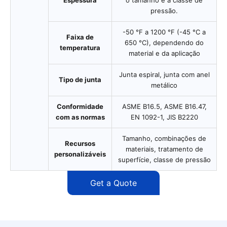
Espessura
o tamanho e a classe de
pressão.
-50 °F a 1200 °F (-45 °C a
Faixa de
650 °C), dependendo do
temperatura
material e da aplicação
Junta espiral, junta com anel
Tipo de junta
metálico
Conformidade
ASME B16.5, ASME B16.47,
com as normas
EN 1092-1, JIS B2220
Tamanho, combinações de
Recursos
materiais, tratamento de
personalizáveis
superfície, classe de pressão
Get a Quote