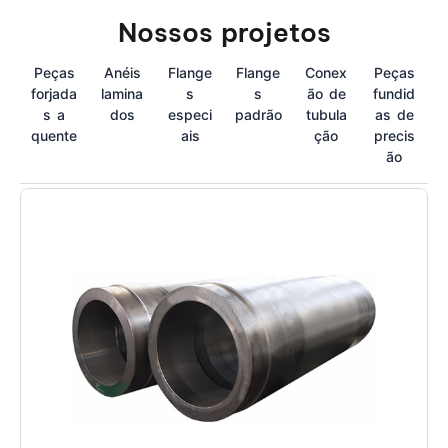
Nossos projetos
Peças
Anéis
Flange
Flange
Conex
Peças
forjada
lamina
s
s
ão de
fundid
s a
dos
especi
padrão
tubula
as de
quente
ais
ção
precis
ão