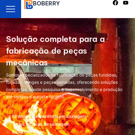
BOBERRY
Ir
para
o
conteúdo
Solução completa para a
fabricação de peças
mecânicas
Somos especializados na fabricação de peças fundidas,
forjadas, flanges e peças usinadas, oferecendo soluções
completas, desde pesquisa e desenvolvimento e produção
até vendas e suporte técnico.
18 anos de experiência em usinagem
Várias técnicas de usinagem
Baixa tolerância