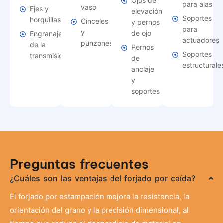
Ojos de
para alas
vaso
Ejes y
elevación
Soportes
horquillas
Cinceles
y pernos
para
y
de ojo
Engranajes
actuadores
punzones
de la
Pernos
Soportes
transmisión
de
estructurale
anclaje
y
soportes
Preguntas frecuentes
¿Cuáles son las ventajas del forjado por caída?
El forjado por estampación mejora la resistencia, la
orientación del grano y la precisión dimensional, al