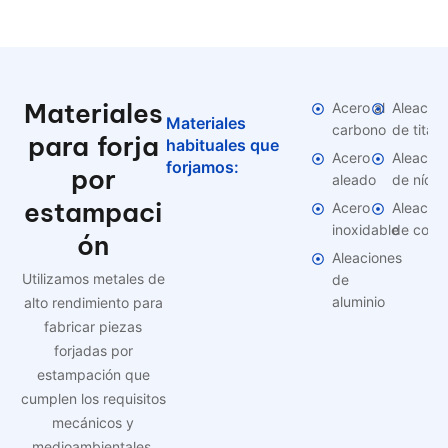
Materiales
Acero al
Aleacio
Materiales
carbono
de titani
para forja
habituales que
Acero
Aleacio
forjamos:
por
aleado
de níque
estampaci
Acero
Aleacio
inoxidable
de cobr
ón
Aleaciones
Utilizamos metales de
de
aluminio
alto rendimiento para
fabricar piezas
forjadas por
estampación que
cumplen los requisitos
mecánicos y
medioambientales.