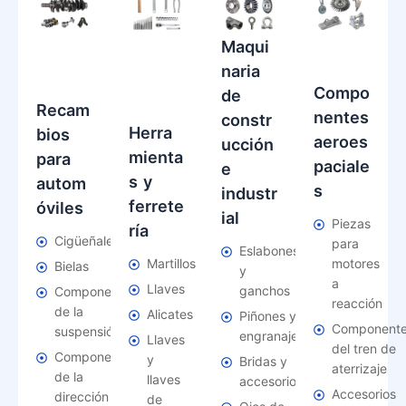
Maqui
naria
Compo
de
Recam
nentes
constr
Herra
bios
aeroes
ucción
mienta
para
paciale
e
s y
autom
s
industr
ferrete
óviles
ial
Piezas
ría
Cigüeñales
para
Eslabones
Martillos
motores
Bielas
y
a
Llaves
ganchos
Componentes
reacción
de la
Alicates
Piñones y
Component
suspensión
engranajes
Llaves
del tren de
Componentes
y
Bridas y
aterrizaje
de la
llaves
accesorios
Accesorios
dirección
de