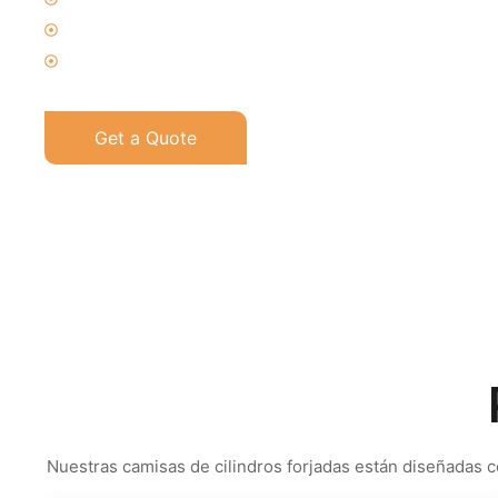
Certificado por ISO9001, PED y SGS
Empaquetado en caja de madera fumigada, palé o caja de h
Get a Quote
Nuestras camisas de cilindros forjadas están diseñadas c