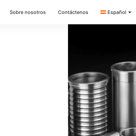
Sobre nosotros
Contáctenos
Español
 camisas de cilindro
 térmico superiores en
abilidad óptima para