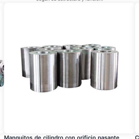
Manguitos de cilindro con orificio pasante
C