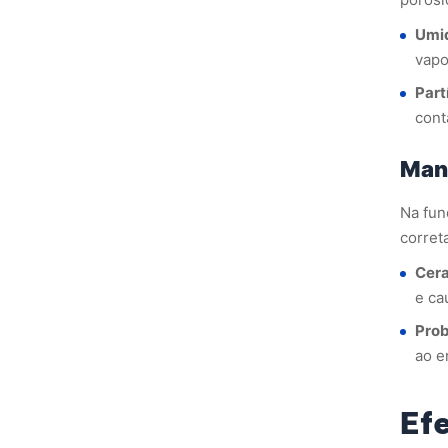
Umi
vapo
Part
cont
Man
Na fun
corret
Cera
e ca
Prob
ao e
Ef