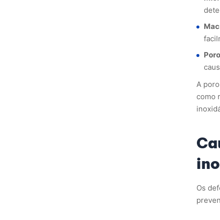
dete
Mac
faci
Poro
caus
A poro
como r
inoxid
Ca
ino
Os def
preven