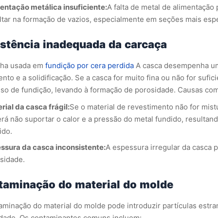
entação metálica insuficiente:
A falta de metal de alimentação
ltar na formação de vazios, especialmente em seções mais esp
stência inadequada da carcaça
cha usada em
fundição por cera perdida
A casca desempenha um 
nto e a solidificação. Se a casca for muito fina ou não for suf
so de fundição, levando à formação de porosidade. Causas com
rial da casca frágil:
Se o material de revestimento não for mist
rá não suportar o calor e a pressão do metal fundido, resulta
ido.
ssura da casca inconsistente:
A espessura irregular da casca 
sidade.
taminação do material do molde
aminação do material do molde pode introduzir partículas estr
dade. Os contaminantes comuns incluem: