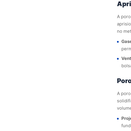
Apr
A poro
aprisi
no met
Gase
perm
Vent
bols
Poro
A poro
solidi
volume
Proj
fund