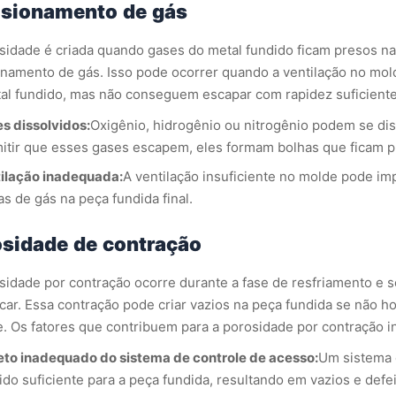
isionamento de gás
sidade é criada quando gases do metal fundido ficam presos 
onamento de gás. Isso pode ocorrer quando a ventilação no mol
al fundido, mas não conseguem escapar com rapidez suficient
s dissolvidos:
Oxigênio, hidrogênio ou nitrogênio podem se dis
itir que esses gases escapem, eles formam bolhas que ficam p
ilação inadequada:
A ventilação insuficiente no molde pode im
as de gás na peça fundida final.
sidade de contração
sidade por contração ocorre durante a fase de resfriamento e so
ficar. Essa contração pode criar vazios na peça fundida se não 
. Os fatores que contribuem para a porosidade por contração i
eto inadequado do sistema de controle de acesso:
Um sistema 
ido suficiente para a peça fundida, resultando em vazios e defe