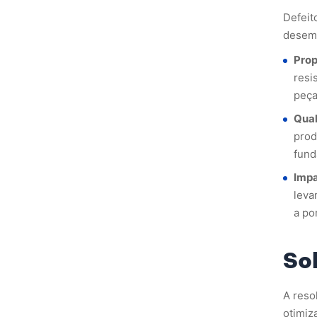
Defeit
desemp
Prop
resi
peça
Qual
prod
fund
Impa
leva
a po
So
A reso
otimiz