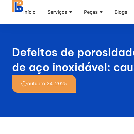
Ir
Início
Serviços
Peças
Blogs
para
o
conteúdo
Defeitos de porosidad
de aço inoxidável: ca
outubro 24, 2025