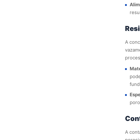
Alim
resu
Resi
A con
vazame
proces
Mate
pode
fund
Espe
poro
Con
A cont
porosi