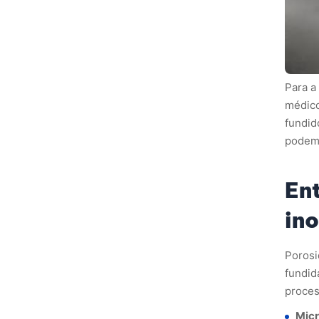
Para a
médico
fundid
podem 
En
ino
Poros
fundid
proces
Micr