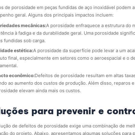
os de porosidade em peças fundidas de aço inoxidável podem 
enho geral. Alguns dos principais impactos incluem:
riedades mecânicas:
A porosidade enfraquece a estrutura do ma
stência à fadiga e da durabilidade geral. Uma porosidade signifi
s fundidas sob carga.
idade estética:
A porosidade da superfície pode levar a um acab
uto final, especialmente em setores como o aeroespacial e o de
amental.
cto econômico:
Defeitos de porosidade resultam em altas taxas
ndo ao aumento dos custos de produção. Além disso, reparos e
rosidade elevam ainda mais os custos.
luções para prevenir e contr
lução de defeitos de porosidade exige uma combinação de melh
ação do projeto. Abaixo, apresentamos algumas soluções para p