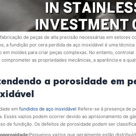
 fabricação de peças de alta precisão necessárias em setores 
s, a fundição por cera perdida de aço inoxidável é uma técnica
o em moldes para criar peças complexas. No entanto, controlar 
comprometer as propriedades mecânicas, a aparência e a qualid
tendendo a porosidade em p
xidável
idade em
fundidos de aço inoxidável
Refere-se à presença de pe
a. Esses vazios podem ocorrer devido ao aprisionamento de gás
so de fundição. Os defeitos de porosidade podem ser classificad
oporosidade:
Pequenos vazios que geralmente estão distribuído