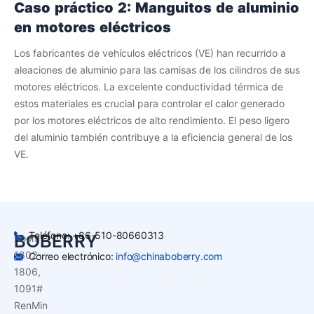
Caso práctico 2: Manguitos de aluminio
en motores eléctricos
Los fabricantes de vehículos eléctricos (VE) han recurrido a
aleaciones de aluminio para las camisas de los cilindros de sus
motores eléctricos. La excelente conductividad térmica de
estos materiales es crucial para controlar el calor generado
por los motores eléctricos de alto rendimiento. El peso ligero
del aluminio también contribuye a la eficiencia general de los
VE.
Teléfono: +86-510-80660313
BOBERRY
Room
1802-
Correo electrónico:
info@chinaboberry.com
1806,
1091#
RenMin