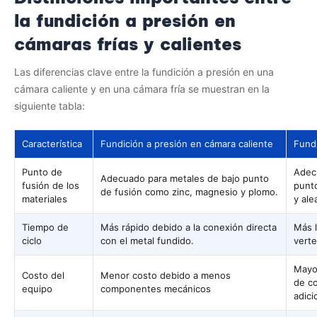
la fundición a presión en
cámaras frías y calientes
Las diferencias clave entre la fundición a presión en una
cámara caliente y en una cámara fría se muestran en la
siguiente tabla:
Característica
Fundición a presión en cámara caliente
Fundi
Punto de
Adec
Adecuado para metales de bajo punto
fusión de los
punto
de fusión como zinc, magnesio y plomo.
materiales
y ale
Tiempo de
Más rápido debido a la conexión directa
Más l
ciclo
con el metal fundido.
verte
Mayo
Costo del
Menor costo debido a menos
de c
equipo
componentes mecánicos
adici