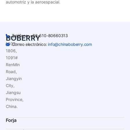
automotriz y la aeroespacial.
Teléfono: +86-510-80660313
BOBERRY
Room
1802-
Correo electrónico:
info@chinaboberry.com
1806,
1091#
RenMin
Road,
Jiangyin
City,
Jiangsu
Province,
China.
Forja