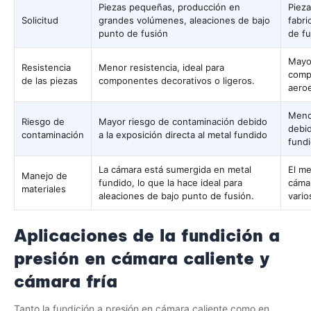
Piezas pequeñas, producción en
Pieza
Solicitud
grandes volúmenes, aleaciones de bajo
fabri
punto de fusión
de fu
Mayor
Resistencia
Menor resistencia, ideal para
comp
de las piezas
componentes decorativos o ligeros.
aeroe
Meno
Riesgo de
Mayor riesgo de contaminación debido
debid
contaminación
a la exposición directa al metal fundido
fundi
La cámara está sumergida en metal
El me
Manejo de
fundido, lo que la hace ideal para
cámar
materiales
aleaciones de bajo punto de fusión.
vario
Aplicaciones de la fundición a
presión en cámara caliente y
cámara fría
Tanto la fundición a presión en cámara caliente como en