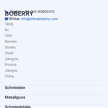
Telefon: +86-510-80660313
BOBERRY
Zimmer
1802–
E-Mail:
info@chinaboberry.com
1806,
Nr.
1091
Renmin-
Straße,
Stadt
Jiangyin,
Provinz
Jiangsu,
China.
Schmieden
Metallguss
Schmiedeteile