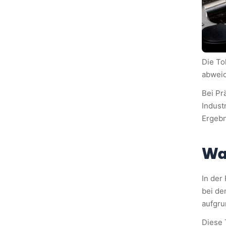
Die To
abweic
Bei Pr
Indust
Ergebn
Wa
In der
bei de
aufgru
Diese 