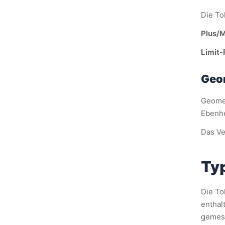
Die To
Plus/M
Limit-
Geo
Geomet
Ebenhe
Das Ve
Ty
Die To
enthal
gemes