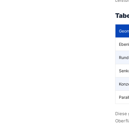
Leistu
Tabe
Geom
Eben
Rund
Senkr
Konze
Parall
Diese 
Oberfl