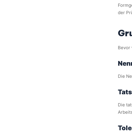
Formge
der Pr
Gr
Bevor 
Nen
Die Ne
Tat
Die ta
Arbeits
Tol