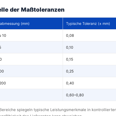
lle der Maßtoleranzen
abmessung (mm)
Typische Toleranz (± mm)
u 10
0,08
5
0,10
0
0,15
00
0,25
200
0,40
0,60–0,80
Bereiche spiegeln typische Leistungsmerkmale in kontrolliert