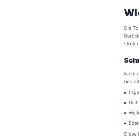
Wi
Die To
Berück
strukt
Schr
Nicht 
beeinf
Lag
Dich
Wel
Eben
Diese 