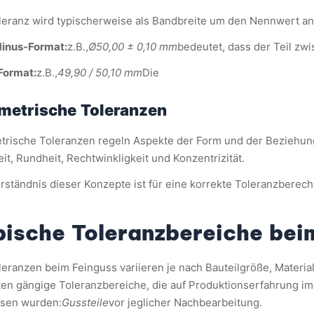
leranz wird typischerweise als Bandbreite um den Nennwert a
inus-Format:
z.B.,
Ø50,00 ± 0,10 mm
bedeutet, dass der Teil zw
Format:
z.B.,
49,90 / 50,10 mm
Die
metrische Toleranzen
rische Toleranzen regeln Aspekte der Form und der Beziehung 
it, Rundheit, Rechtwinkligkeit und Konzentrizität.
rständnis dieser Konzepte ist für eine korrekte Toleranzberech
pische Toleranzbereiche bei
leranzen beim Feinguss variieren je nach Bauteilgröße, Materia
ten gängige Toleranzbereiche, die auf Produktionserfahrung im
sen wurden:
Gussteile
vor jeglicher Nachbearbeitung.