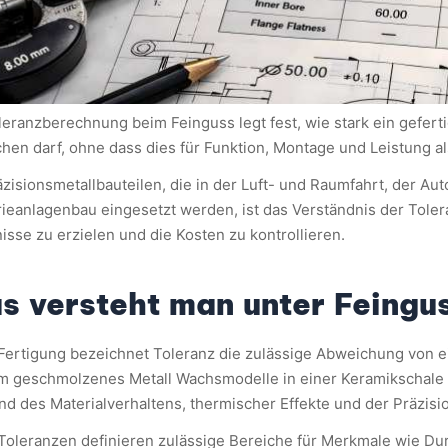
leranzberechnung beim Feinguss legt fest, wie stark ein gefer
hen darf, ohne dass dies für Funktion, Montage und Leistung a
äzisionsmetallbauteilen, die in der Luft- und Raumfahrt, der Au
rieanlagenbau eingesetzt werden, ist das Verständnis der Tole
isse zu erzielen und die Kosten zu kontrollieren.
s versteht man unter Feingu
 Fertigung bezeichnet Toleranz die zulässige Abweichung von
m geschmolzenes Metall Wachsmodelle in einer Keramikschale 
nd des Materialverhaltens, thermischer Effekte und der Präzis
Toleranzen definieren zulässige Bereiche für Merkmale wie D