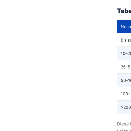
Tabe
Nenn
Bis z
10–2
25–5
50–1
100–
>200
Diese 