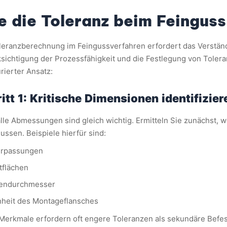
e die Toleranz beim Feinguss
leranzberechnung im Feingussverfahren erfordert das Verständ
sichtigung der Prozessfähigkeit und die Festlegung von Toleran
urierter Ansatz:
itt 1: Kritische Dimensionen identifizier
alle Abmessungen sind gleich wichtig. Ermitteln Sie zunächst,
lussen. Beispiele hierfür sind:
erpassungen
tflächen
lendurchmesser
heit des Montageflansches
Merkmale erfordern oft engere Toleranzen als sekundäre Befes